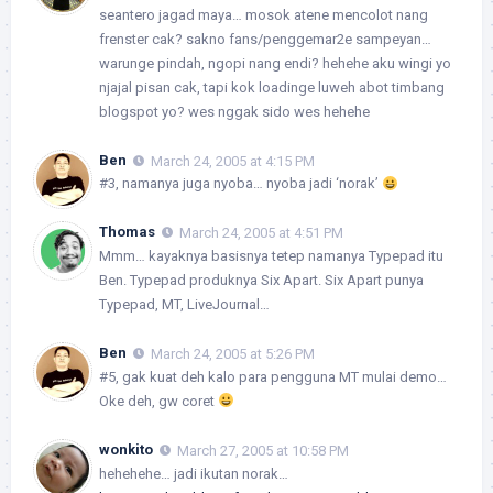
seantero jagad maya… mosok atene mencolot nang
frenster cak? sakno fans/penggemar2e sampeyan…
warunge pindah, ngopi nang endi? hehehe aku wingi yo
njajal pisan cak, tapi kok loadinge luweh abot timbang
blogspot yo? wes nggak sido wes hehehe
Ben
March 24, 2005 at 4:15 PM
#3, namanya juga nyoba… nyoba jadi ‘norak’
Thomas
March 24, 2005 at 4:51 PM
Mmm… kayaknya basisnya tetep namanya Typepad itu
Ben. Typepad produknya Six Apart. Six Apart punya
Typepad, MT, LiveJournal…
Ben
March 24, 2005 at 5:26 PM
#5, gak kuat deh kalo para pengguna MT mulai demo…
Oke deh, gw coret
wonkito
March 27, 2005 at 10:58 PM
hehehehe… jadi ikutan norak…