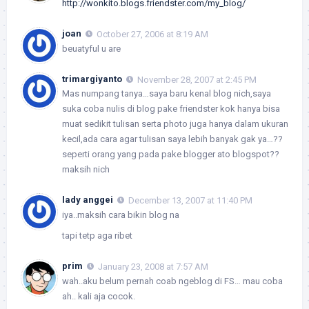
http://wonkito.blogs.friendster.com/my_blog/
joan
October 27, 2006 at 8:19 AM
beuatyful u are
trimargiyanto
November 28, 2007 at 2:45 PM
Mas numpang tanya…saya baru kenal blog nich,saya
suka coba nulis di blog pake friendster kok hanya bisa
muat sedikit tulisan serta photo juga hanya dalam ukuran
kecil,ada cara agar tulisan saya lebih banyak gak ya…??
seperti orang yang pada pake blogger ato blogspot??
maksih nich
lady anggei
December 13, 2007 at 11:40 PM
iya..maksih cara bikin blog na
tapi tetp aga ribet
prim
January 23, 2008 at 7:57 AM
wah..aku belum pernah coab ngeblog di FS… mau coba
ah.. kali aja cocok.