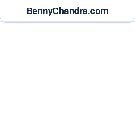
Skip
BennyChandra.com
to
content