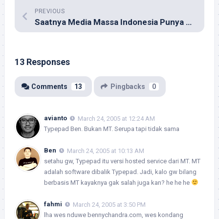
PREVIOUS
Saatnya Media Massa Indonesia Punya Blog
13 Responses
Comments
13
Pingbacks
0
avianto
March 24, 2005 at 12:24 AM
Typepad Ben. Bukan MT. Serupa tapi tidak sama
Ben
March 24, 2005 at 10:13 AM
setahu gw, Typepad itu versi hosted service dari MT. MT
adalah software dibalik Typepad. Jadi, kalo gw bilang
berbasis MT kayaknya gak salah juga kan? he he he
fahmi
March 24, 2005 at 3:50 PM
lha wes nduwe bennychandra.com, wes kondang