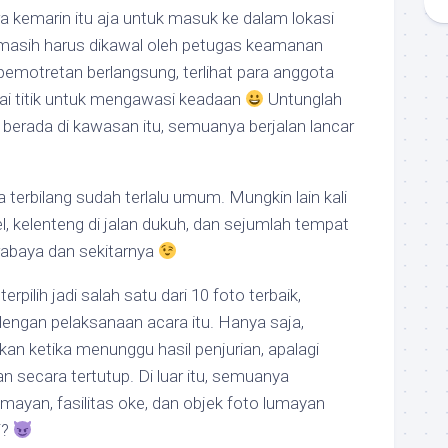
ra kemarin itu aja untuk masuk ke dalam lokasi
masih harus dikawal oleh petugas keamanan
emotretan berlangsung, terlihat para anggota
agai titik untuk mengawasi keadaan
Untunglah
 berada di kawasan itu, semuanya berjalan lancar
 terbilang sudah terlalu umum. Mungkin lain kali
l, kelenteng di jalan dukuh, dan sejumlah tempat
urabaya dan sekitarnya
rpilih jadi salah satu dari 10 foto terbaik,
ngan pelaksanaan acara itu. Hanya saja,
n ketika menunggu hasil penjurian, apalagi
n secara tertutup. Di luar itu, semuanya
ayan, fasilitas oke, dan objek foto lumayan
i?