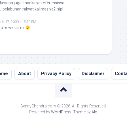
 kesana juga! thanks ya referensinya…
…pelabuhan rakyat kalimas ya?! sip!
ch 17, 2009 at 5:30 PM
ou’re welcome
ome
About
Privacy Policy
Disclaimer
Conta
BennyChandra.com © 2026. All Rights Reserved.
Powered by
WordPress
. Theme by
Alx
.