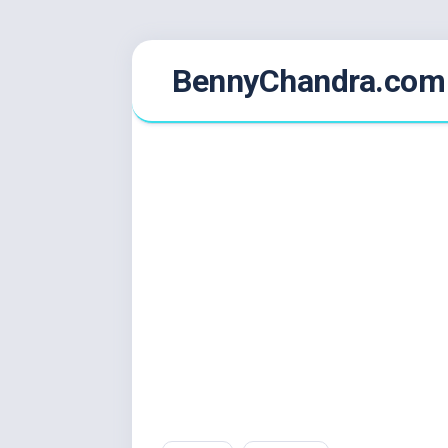
Skip
BennyChandra.com
to
content