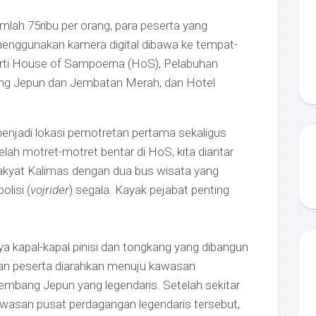
ah 75ribu per orang, para peserta yang
enggunakan kamera digital dibawa ke tempat-
rti House of Sampoerna (HoS), Pelabuhan
ng Jepun dan Jembatan Merah, dan Hotel
njadi lokasi pemotretan pertama sekaligus
lah motret-motret bentar di HoS, kita diantar
kyat Kalimas dengan dua bus wisata yang
olisi (
vojrider
) segala. Kayak pejabat penting
a kapal-kapal pinisi dan tongkang yang dibangun
an peserta diarahkan menuju kawasan
bang Jepun yang legendaris. Setelah sekitar
 kawasan pusat perdagangan legendaris tersebut,