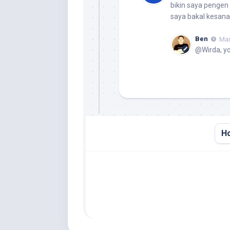
bikin saya pengen
saya bakal kesana
Ben
Mar
@Wirda, y
H