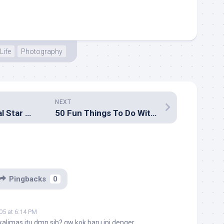
Life
Photography
NEXT
10 things the final Star Wars should resolve
50 Fun Things To Do With Your iPod
Pingbacks
0
05 at 6:14 PM
alimas itu dmn sih? gw kok baru ini denger…