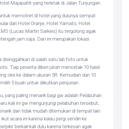
Hotel Majapahit yang terletak di Jalan Tunjungan.
untuk memotret di hotel yang dulunya sempat
ulai dari Hotel Oranje, Hotel Yamato, Hotel
MS (Lucas Martin Sarkies) itu tergolong agak
setengah jam saja. Dan ini merupakan lokasi
 disinggahkan di salah satu lab foto untuk
to. Tiap peserta diberi jatah mencetak 10 hasil
ling oke ke dalam ukuran 5R. Kemudian dari 10
emilih 5 buah untuk diikutkan penjurian.
itu, yang paling menarik bagi gw adalah Pelabuhan
aru kali ini gw mengunjungi pelabuhan tersebut,
narik dan tidak mudah ditemukan di tempat lain.
kut acara ini karena kalau pergi sendiri ke
rpikir berkali-kali dulu karena terkesan agak