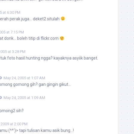
5 at 6:30 PM
aerah perak juga… deket2 situlah
005 at 7:15 PM
at donk… boleh titip di flickr.com
2005 at 3:28 PM
tuk foto hasil hunting ngga? kayaknya asyiik banget.
May 24, 2005 at 1:07 AM
omong gomong gih? gan gingin gikut…
May 24, 2005 at 1:09 AM
gomong2 sih?
 2009 at 2:00 PM
mu (^^’)> tapi tulisan kamu asik bung…!