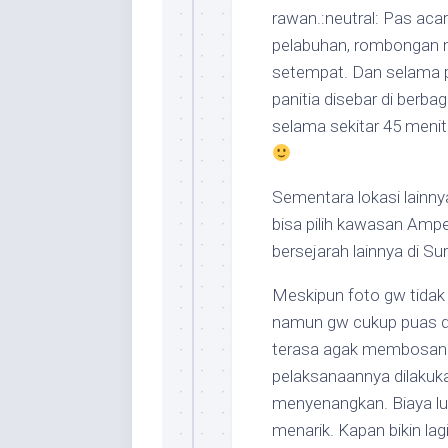
rawan.:neutral: Pas aca
pelabuhan, rombongan 
setempat. Dan selama p
panitia disebar di berb
selama sekitar 45 menit
Sementara lokasi lainnya
bisa pilih kawasan Ampe
bersejarah lainnya di S
Meskipun foto gw tidak te
namun gw cukup puas de
terasa agak membosanka
pelaksanaannya dilakuka
menyenangkan. Biaya lum
menarik. Kapan bikin lag