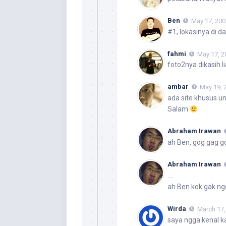
Ben
May 17, 200
#1, lokasinya di d
fahmi
May 17, 2
foto2nya dikasih li
ambar
May 19, 
ada site khusus un
Salam
Abraham Irawan
ah Ben, gog gag g
Abraham Irawan
….
ah Ben kok gak n
Wirda
March 17,
saya ngga kenal ka