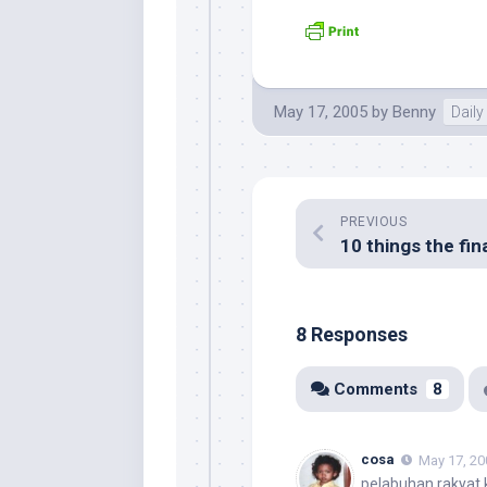
May 17, 2005
by
Benny
Daily 
PREVIOUS
8 Responses
Comments
8
cosa
May 17, 20
pelabuhan rakyat k