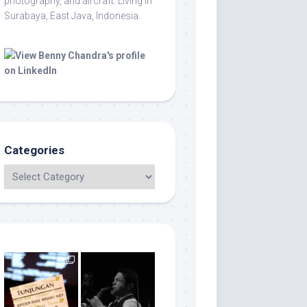
photography, and aircraft. Living in
Surabaya, East Java, Indonesia.
Categories