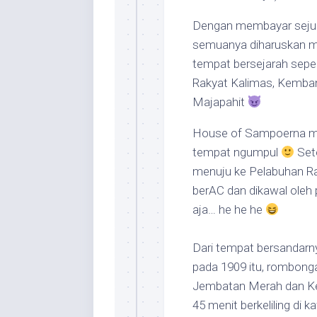
Dengan membayar sejuml
semuanya diharuskan m
tempat bersejarah sepe
Rakyat Kalimas, Kemba
Majapahit
House of Sampoerna me
tempat ngumpul
Sete
menuju ke Pelabuhan Ra
berAC dan dikawal oleh p
aja… he he he
Dari tempat bersandarny
pada 1909 itu, rombong
Jembatan Merah dan Kem
45 menit berkeliling di