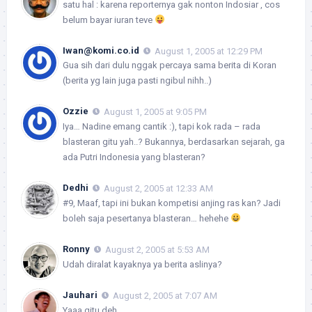
satu hal : karena reporternya gak nonton Indosiar , cos
belum bayar iuran teve
Iwan@komi.co.id
August 1, 2005 at 12:29 PM
Gua sih dari dulu nggak percaya sama berita di Koran
(berita yg lain juga pasti ngibul nihh..)
Ozzie
August 1, 2005 at 9:05 PM
Iya… Nadine emang cantik :), tapi kok rada – rada
blasteran gitu yah..? Bukannya, berdasarkan sejarah, ga
ada Putri Indonesia yang blasteran?
Dedhi
August 2, 2005 at 12:33 AM
#9, Maaf, tapi ini bukan kompetisi anjing ras kan? Jadi
boleh saja pesertanya blasteran… hehehe
Ronny
August 2, 2005 at 5:53 AM
Udah diralat kayaknya ya berita aslinya?
Jauhari
August 2, 2005 at 7:07 AM
Yaaa gitu deh.