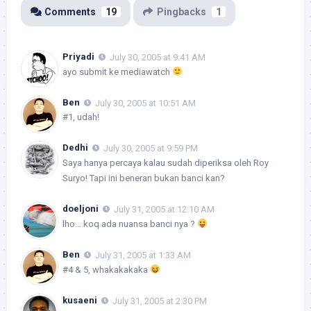
Comments
19
Pingbacks
1
Priyadi
July 30, 2005 at 9:41 AM
ayo submit ke mediawatch
Ben
July 30, 2005 at 10:51 AM
#1, udah!
Dedhi
July 30, 2005 at 9:59 PM
Saya hanya percaya kalau sudah diperiksa oleh Roy
Suryo! Tapi ini beneran bukan banci kan?
doeljoni
July 31, 2005 at 12:10 AM
lho… koq ada nuansa banci nya ?
Ben
July 31, 2005 at 1:33 AM
#4 & 5, whakakakaka
kusaeni
July 31, 2005 at 2:30 PM