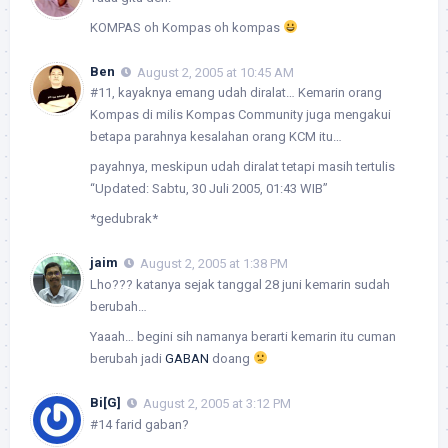
KOMPAS oh Kompas oh kompas
Ben
August 2, 2005 at 10:45 AM
#11, kayaknya emang udah diralat… Kemarin orang
Kompas di milis Kompas Community juga mengakui
betapa parahnya kesalahan orang KCM itu…
payahnya, meskipun udah diralat tetapi masih tertulis
“Updated: Sabtu, 30 Juli 2005, 01:43 WIB”
*gedubrak*
jaim
August 2, 2005 at 1:38 PM
Lho??? katanya sejak tanggal 28 juni kemarin sudah
berubah…
Yaaah… begini sih namanya berarti kemarin itu cuman
berubah jadi
GABAN
doang
Bi[G]
August 2, 2005 at 3:12 PM
#14 farid gaban?