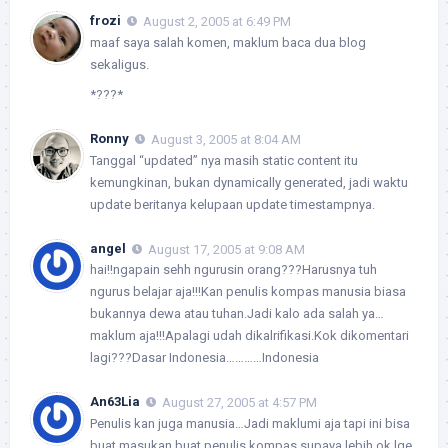
frozi
August 2, 2005 at 6:49 PM
maaf saya salah komen, maklum baca dua blog
sekaligus.
*???*
Ronny
August 3, 2005 at 8:04 AM
Tanggal “updated” nya masih static content itu
kemungkinan, bukan dynamically generated, jadi waktu
update beritanya kelupaan update timestampnya.
angel
August 17, 2005 at 9:08 AM
hai!!ngapain sehh ngurusin orang???Harusnya tuh
ngurus belajar aja!!!Kan penulis kompas manusia biasa
bukannya dewa atau tuhan.Jadi kalo ada salah ya…
maklum aja!!!Apalagi udah dikalrifikasi.Kok dikomentari
lagi???Dasar Indonesia…………Indonesia
An63Lia
August 27, 2005 at 4:57 PM
Penulis kan juga manusia…Jadi maklumi aja tapi ini bisa
buat masukan buat penulis kompas supaya lebih ok lge..