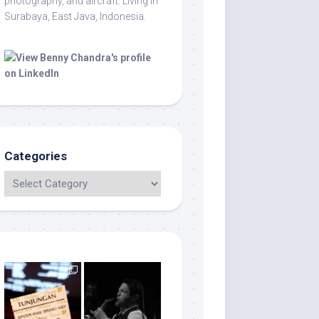
photography, and aircraft. Living in
Surabaya, East Java, Indonesia.
Categories