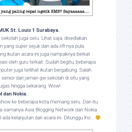
UK St. Louis 1 Surabaya.
sekolah juga seru. Lihat saja, disediakan
in yang super sejuk dan ada
lift
-nya pula.
g ikutan acara ini juga nampaknya berkat
si oleh guru terkait. Sudah begitu, beberapa
puter juga terlihat ikutan bergabung. Salah
 senior dari jaman gw sekolah di situ yang
tugas hingga sekarang. Wow!
 dan Nokia.
show ke beberapa kota memang seru. Dan itu
rja samanya Asia Blogging Network dan Nokia.
 ada kelanjutan dari acara ini. Ditunggu lho…