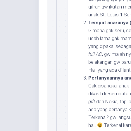
giliran gw ikutan m
anak St. Louis 1 S
Tempat acaranya (
Gimana gak seru, se
udah lama gak mamp
yang dipakai sebaga
full AC
, gw malah ny
belakangan gw baru 
Hall yang ada di lan
Pertanyaannya ana
Gak disangka, anak-
dikasih kesempatan.
gift
dari Nokia, tapi
ada yang bertanya 
Terkenal? gw langs
ha..
Terkenal ka