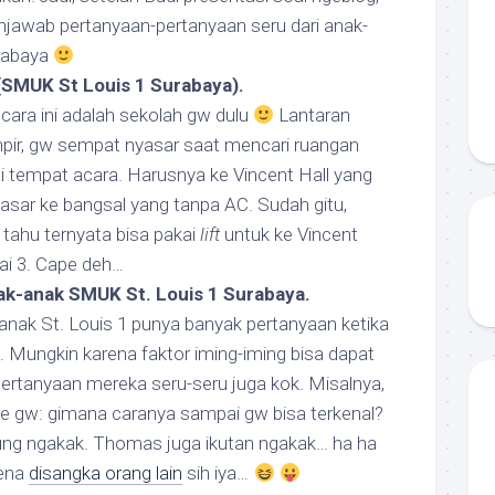
enjawab pertanyaan-pertanyaan seru dari anak-
urabaya
SMUK St Louis 1 Surabaya).
cara ini adalah sekolah gw dulu
Lantaran
ir, gw sempat nyasar saat mencari ruangan
i tempat acara. Harusnya ke Vincent Hall yang
asar ke bangsal yang tanpa AC. Sudah gitu,
tahu ternyata bisa pakai
lift
untuk ke Vincent
tai 3. Cape deh…
k-anak SMUK St. Louis 1 Surabaya.
anak St. Louis 1 punya banyak pertanyaan ketika
 Mungkin karena faktor iming-iming bisa dapat
 pertanyaan mereka seru-seru juga kok. Misalnya,
ke gw: gimana caranya sampai gw bisa terkenal?
ung ngakak. Thomas juga ikutan ngakak… ha ha
rena
disangka orang lain
sih iya…