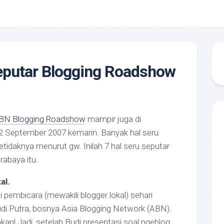
eputar Blogging Roadshow
BN Blogging Roadshow
mampir juga di
2 September 2007 kemarin. Banyak hal seru
etidaknya menurut gw. Inilah 7 hal seru seputar
rabaya itu.
al.
i pembicara (mewakili blogger lokal) sehari
di Putra, bosnya Asia Blogging Network (ABN).
an! Jadi, setelah Budi presentasi soal ngeblog,