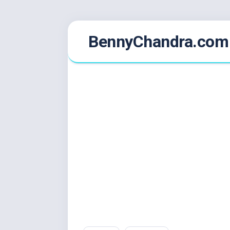
Skip
BennyChandra.com
to
content