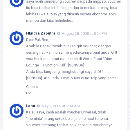
saya lebih cenderung voucher daripada angpao. voucher
itu bisa terlihat lebih elegan dan bener kata benny, bisa
lebih PD walaupun yang dikasih secara ekonomi lebih
mampu dari kita. hehehehe…
HEndra Zaputra
August 28, 2008 at 8:24 PM
Dear Pak Ben,
Apabila Bapak membutuhkan gift voucher, dengan
senang hati kami bisa menyediakannya buat anda. Gift
voucher kami dapat digunakan di Water Front “Dine –
Lounge – Function Hall”, [SENSOR]
Anda bisa langsung menghubungi saya di 031-
[SENSOR]. Atau sdr/i Dewi & Rini di no. telp yang sama.
Cheers,
HZ
Lana
May 9, 2009 at 7:14 AM
Kalau saya, cash adalah voucher universal, tidak
“meminta” orang untuk belanja di tempat tertentu.
Voucher, memang terlihat apik, tapi nilai vouchernya