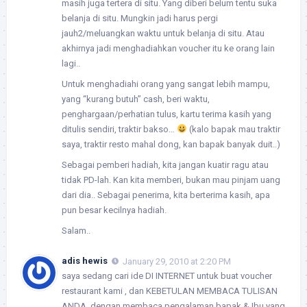
masih juga tertera di situ. Yang diberi belum tentu suka
belanja di situ. Mungkin jadi harus pergi
jauh2/meluangkan waktu untuk belanja di situ. Atau
akhirnya jadi menghadiahkan voucher itu ke orang lain
lagi..
Untuk menghadiahi orang yang sangat lebih mampu,
yang “kurang butuh” cash, beri waktu,
penghargaan/perhatian tulus, kartu terima kasih yang
ditulis sendiri, traktir bakso…
(kalo bapak mau traktir
saya, traktir resto mahal dong, kan bapak banyak duit..)
Sebagai pemberi hadiah, kita jangan kuatir ragu atau
tidak PD-lah. Kan kita memberi, bukan mau pinjam uang
dari dia.. Sebagai penerima, kita berterima kasih, apa
pun besar kecilnya hadiah.
Salam..
adis hewis
January 29, 2010 at 2:20 PM
saya sedang cari ide DI INTERNET untuk buat voucher
restaurant kami , dan KEBETULAN MEMBACA TULISAN
ANDA ,dengan membaca pengalaman bapak & Ibu yang