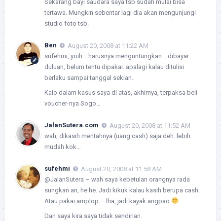
Sekarang bayi saudara saya tsb sudah mulai bisa
tertawa. Mungkin sebentar lagi dia akan mengunjungi
studio foto tsb.
Ben
August 20, 2008 at 11:22 AM
sufehmi, yoih… harusnya menguntungkan… dibayar
duluan, belum tentu dipakai. apalagi kalau ditulisi
berlaku sampai tanggal sekian.
Kalo dalam kasus saya di atas, akhirnya, terpaksa beli
voucher-nya Sogo…
JalanSutera.com
August 20, 2008 at 11:52 AM
wah, dikasih mentahnya (uang cash) saja deh. lebih
mudah kok…
sufehmi
August 20, 2008 at 11:58 AM
@JalanSutera – wah saya kebetulan orangnya rada
sungkan an, he he. Jadi kikuk kalau kasih berupa cash.
Atau pakai amplop – lha, jadi kayak angpao
Dan saya kira saya tidak sendirian.