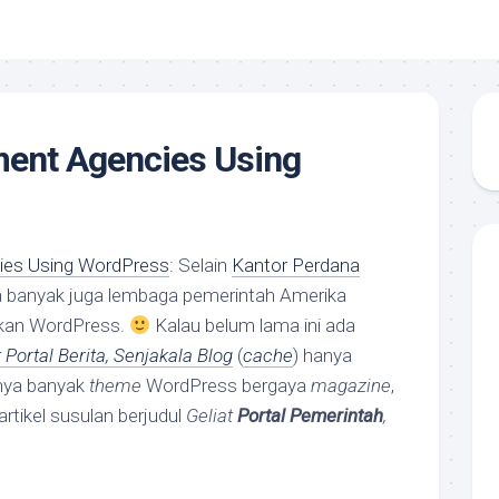
ment Agencies Using
ies Using WordPress
: Selain
Kantor Perdana
ta banyak juga lembaga pemerintah Amerika
kan WordPress.
Kalau belum lama ini ada
t Portal Berita, Senjakala Blog
(
cache
) hanya
anya banyak
theme
WordPress bergaya
magazine
,
artikel susulan berjudul
Geliat
Portal Pemerintah
,