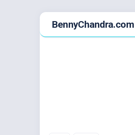
Skip
BennyChandra.com
to
content