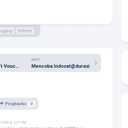
logging
Refresh
NEXT
Susahnya Beli Gift Voucher Makan di Surabaya
Mencoba Indosat@durasi
Pingbacks
0
 2008 at 4:01 PM