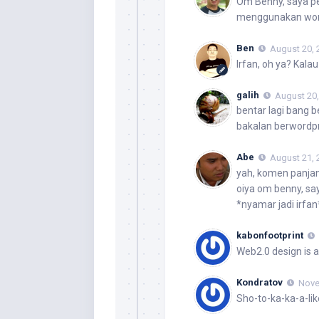
Om Benny, saya p
menggunakan wor
Ben
August 20, 
Irfan, oh ya? Kala
galih
August 20,
bentar lagi bang 
bakalan berwordpr
Abe
August 21, 
yah, komen panjan
oiya om benny, sa
*nyamar jadi irfan
kabonfootprint
Web2.0 design is a
Kondratov
Nove
Sho-to-ka-ka-a-lik