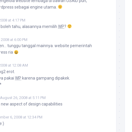
engelola website lembaga di bawah USAID pun,
dpress sebagai engine utama.
2008 at 4:17 PM
u boleh tahu, alasannya memilih
WP
?
 2008 at 6:00 PM
ben… tunggu tanggal mainnya. website pemerintah
ess ria
2008 at 12:08 AM
g2 erot.
ya pakai
WP
karena gampang dipakek.
*
August 26, 2008 at 5:11 PM
 new aspect of design capabilities
mber 6, 2008 at 12:34 PM
e:)