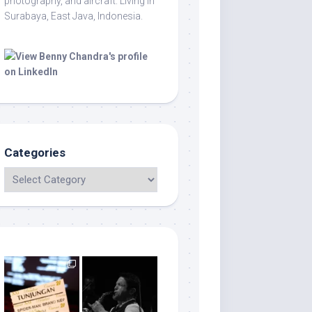
photography, and aircraft. Living in
Surabaya, East Java, Indonesia.
Categories