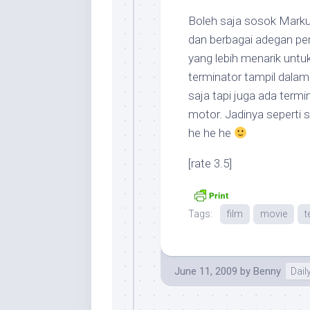
Boleh saja sosok Marku
dan berbagai adegan per
yang lebih menarik untuk 
terminator tampil dalam
saja tapi juga ada term
motor. Jadinya seperti
he he he
[rate 3.5]
Tags:
film
movie
t
June 11, 2009
by
Benny
Daily