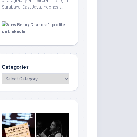
photography, and aircraft. Living in
Surabaya, East Java, Indonesia.
Categories