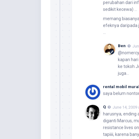
perubahan dari in
sedikit kecewa) …
memang biasanya k
efeknya daripada 
…
Ben
Jun
@nomercy, 
kapan hari
ke tokoh J
juga…
rental mobil mura
saya belum nonton 
Q
June 14, 2009 
harusnya, ending 
diganti Marcus, m
resistance lives on 
tapiiii, karena ba