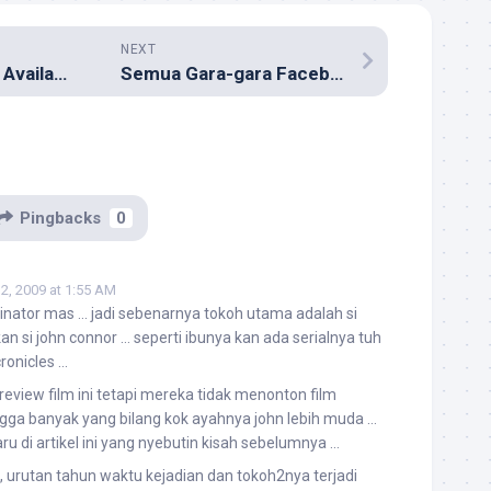
NEXT
WordPress 2.8 is Available
Semua Gara-gara Facebook
Pingbacks
0
2, 2009 at 1:55 AM
minator mas … jadi sebenarnya tokoh utama adalah si
n si john connor … seperti ibunya kan ada serialnya tuh
ronicles …
review film ini tetapi mereka tidak menonton film
ga banyak yang bilang kok ayahnya john lebih muda …
ru di artikel ini yang nyebutin kisah sebelumnya …
, urutan tahun waktu kejadian dan tokoh2nya terjadi