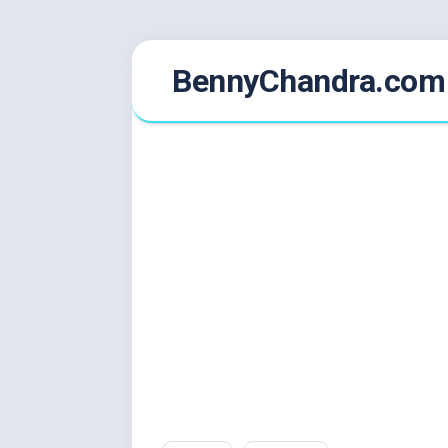
Skip
BennyChandra.com
to
content