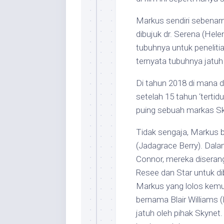
Markus sendiri sebenarn
dibujuk dr. Serena (H
tubuhnya untuk peneliti
ternyata tubuhnya jatuh
Di tahun 2018 di mana d
setelah 15 tahun ‘tertidu
puing sebuah markas S
Tidak sengaja, Markus 
(Jadagrace Berry). Dal
Connor, mereka diseran
Resee dan Star untuk 
Markus yang lolos kemu
bernama Blair William
jatuh oleh pihak Skynet.