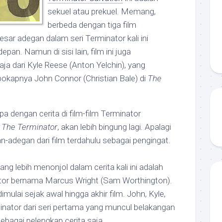
sekuel atau prekuel. Memang,
berbeda dengan tiga film
sar adegan dalam seri Terminator kali ini
pan. Namun di sisi lain, film ini juga
a dari Kyle Reese (Anton Yelchin), yang
okapnya John Connor (Christian Bale) di
The
a dengan cerita di film-film Terminator
a
The Terminator
, akan lebih bingung lagi. Apalagi
n-adegan dari film terdahulu sebagai pengingat.
ang lebih menonjol dalam cerita kali ini adalah
tor bernama Marcus Wright (Sam Worthington).
ulai sejak awal hingga akhir film. John, Kyle,
nator dari seri pertama yang muncul belakangan
 sebagai pelengkap cerita saja.