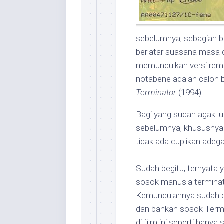
sebelumnya, sebagian be
berlatar suasana masa de
memunculkan versi remaj
notabene adalah calon b
Terminator
(1994).
Bagi yang sudah agak lup
sebelumnya, khususny
tidak ada cuplikan adega
Sudah begitu, ternyata y
sosok manusia termina
Kemunculannya sudah dim
dan bahkan sosok Termi
di film ini seperti hanya