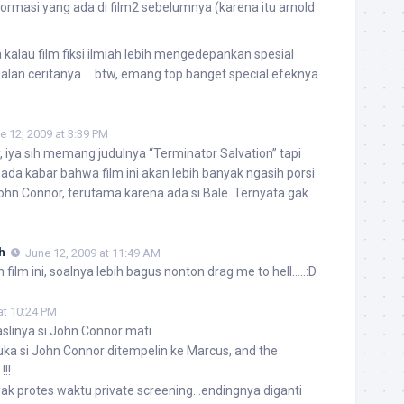
formasi yang ada di film2 sebelumnya (karena itu arnold
alau film fiksi ilmiah lebih mengedepankan spesial
jalan ceritanya … btw, emang top banget special efeknya
e 12, 2009 at 3:39 PM
iya sih memang judulnya “Terminator Salvation” tapi
 ada kabar bahwa film ini akan lebih banyak ngasih porsi
ohn Connor, terutama karena ada si Bale. Ternyata gak
h
June 12, 2009 at 11:49 AM
film ini, soalnya lebih bagus nonton drag me to hell…..:D
at 10:24 PM
aslinya si John Connor mati
uka si John Connor ditempelin ke Marcus, and the
!!!
nyak protes waktu private screening…endingnya diganti