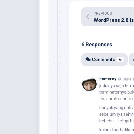
PREVIOUS
6 Responses
Comments
6
nomercy
June 1
judulnya saja ter
terminatornya buka
the sarah connor c
banyak yang nulis 
sebelumnya sehing
hehehe … tetapi ba
kalau diperhatikan