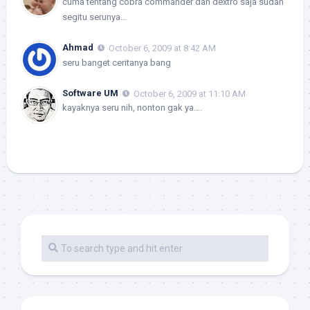
cuma tentang cobra commander dan dextro saja sudah
segitu serunya…
Ahmad
October 6, 2009 at 8:42 AM
seru banget ceritanya bang
Software UM
October 6, 2009 at 11:10 AM
kayaknya seru nih, nonton gak ya….