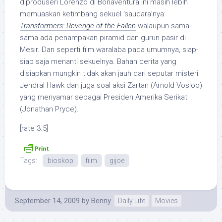
diproduseri Lorenzo di Bonaventura ini masih lebih
memuaskan ketimbang sekuel ‘saudara’nya:
Transformers: Revenge of the Fallen
walaupun sama-
sama ada penampakan piramid dan gurun pasir di
Mesir. Dan seperti film waralaba pada umumnya, siap-
siap saja menanti sekuelnya. Bahan cerita yang
disiapkan mungkin tidak akan jauh dari seputar misteri
Jendral Hawk dan juga soal aksi Zartan (Arnold Vosloo)
yang menyamar sebagai Presiden Amerika Serikat
(Jonathan Pryce).
[rate 3.5]
Tags:
bioskop
film
gijoe
September 14, 2009
by
Benny
Daily Life
Movies