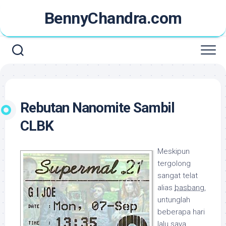
Skip
BennyChandra.com
to
content
Rebutan Nanomite Sambil
CLBK
Meskipun
tergolong
sangat telat
alias
basbang
,
untunglah
beberapa hari
lalu saya