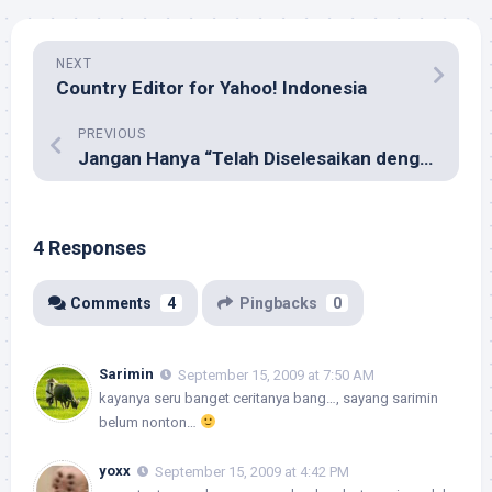
NEXT
Country Editor for Yahoo! Indonesia
PREVIOUS
Jangan Hanya “Telah Diselesaikan dengan Baik”
4 Responses
Comments
4
Pingbacks
0
Sarimin
September 15, 2009 at 7:50 AM
kayanya seru banget ceritanya bang…, sayang sarimin
belum nonton…
yoxx
September 15, 2009 at 4:42 PM