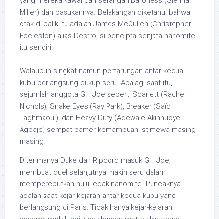
yang mereka kawal dari serangan Baroness (Sienna
Miller) dan pasukannya. Belakangan diketahui bahwa
otak di balik itu adalah James McCullen (Christopher
Eccleston) alias Destro, si pencipta senjata nanomite
itu sendiri.
Walaupun singkat namun pertarungan antar kedua
kubu berlangsung cukup seru. Apalagi saat itu,
sejumlah anggota G.I. Joe seperti Scarlett (Rachel
Nichols), Snake Eyes (Ray Park), Breaker (Saïd
Taghmaoui), dan Heavy Duty (Adewale Akinnuoye-
Agbaje) sempat pamer kemampuan istimewa masing-
masing.
Diterimanya Duke dan Ripcord masuk G.I. Joe,
membuat duel selanjutnya makin seru dalam
memperebutkan hulu ledak nanomite. Puncaknya
adalah saat kejar-kejaran antar kedua kubu yang
berlangsung di Paris. Tidak hanya kejar-kejaran