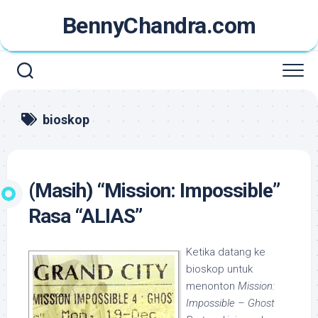
Skip
BennyChandra.com
to
content
bioskop
(Masih) “Mission: Impossible”
Rasa “ALIAS”
Ketika datang ke
bioskop untuk
menonton
Mission:
Impossible – Ghost