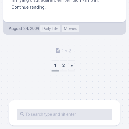
film yang disutradarai oleh Neill Blomkamp ini.
Continue reading…
August 24, 2009
Daily Life
Movies
1 » 2
1
2
»