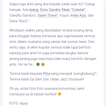
Siapa saja artis yang ikut kopdar pada saat itu? Cukup
banyak. Ada
Ipang
,
Dewi Sandra
,
Kikan “Cokelat”
,
Sandhy Sandoro,
Sashi “Drew”
, Yuyun,
Indra Aziz
, dan
Dana “Kyriz”.
Meskipun waktu yang disediakan terasa kurang lama,
para blogger bebas bertanya apa saja kepada semua
artis dalam suasana yang santai dan penuh tawa. Dan
tentu saja, di akhir kopdar semua tidak lupa berfoto
bareng para artis! Ini juga peristiwa langka, karena
jarang-jarang juga saya bisa (dan mau) berfoto dengan
artis. He he he…
Terima kasih kepada
Pitra
yang menjadi “penghubung”!
Terima kasih
Dji Sam Soe Urban Jazz Crossover
!
Oh ya, untuk foto-foto suasana konsernya, nanti
menyusul ya di tulisan berikut!
FOTO: Apey