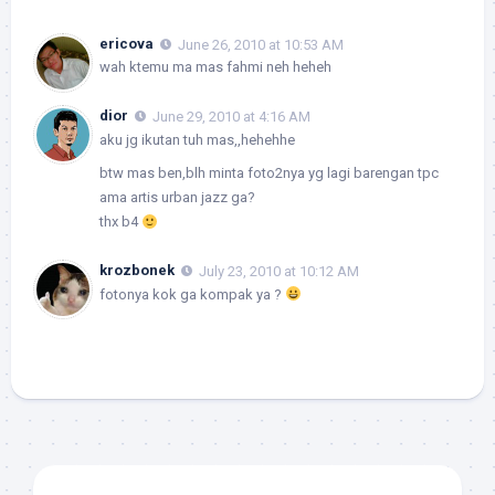
ericova
June 26, 2010 at 10:53 AM
wah ktemu ma mas fahmi neh heheh
dior
June 29, 2010 at 4:16 AM
aku jg ikutan tuh mas,,hehehhe
btw mas ben,blh minta foto2nya yg lagi barengan tpc
ama artis urban jazz ga?
thx b4
krozbonek
July 23, 2010 at 10:12 AM
fotonya kok ga kompak ya ?