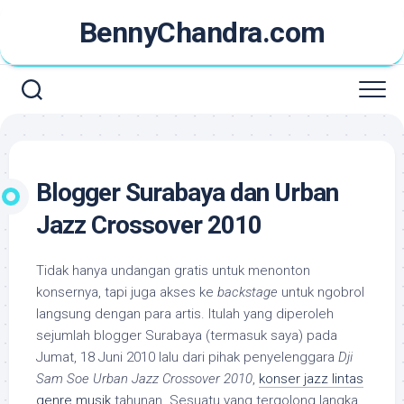
Skip
BennyChandra.com
to
content
Blogger Surabaya dan Urban
Jazz Crossover 2010
Tidak hanya undangan gratis untuk menonton
konsernya, tapi juga akses ke
backstage
untuk ngobrol
langsung dengan para artis. Itulah yang diperoleh
sejumlah blogger Surabaya (termasuk saya) pada
Jumat, 18 Juni 2010 lalu dari pihak penyelenggara
Dji
Sam Soe Urban Jazz Crossover 2010
,
konser jazz lintas
genre musik
tahunan. Sesuatu yang tergolong langka