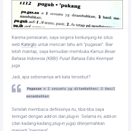
Karena penasaran, saya segera berkunjung ke situs
web
Kateglo
untuk mencari tahu arti “pugasan”. Biar
lebih mantap, saya kemudian membuka
Kamus Besar
Bahasa Indonesia (KBBI) Pusat Bahasa Edisi Keempat
juga.
Jadi, apa sebenarnya arti kata tersebut?
Pugasan
n
1 sesuatu yg ditambahkan; 2 hasil
menambahkan
Setelah membaca definisinya itu, tiba-tiba saya
teringat dengan
add-on
dan
plug-in
. Selama ini,
add-on
(dan kadang-kadang
plug-in
juga) diterjemahkan
menjadi “pengaya”.