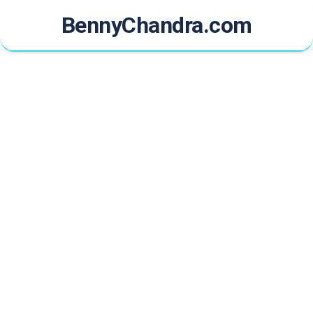
Skip
BennyChandra.com
to
content