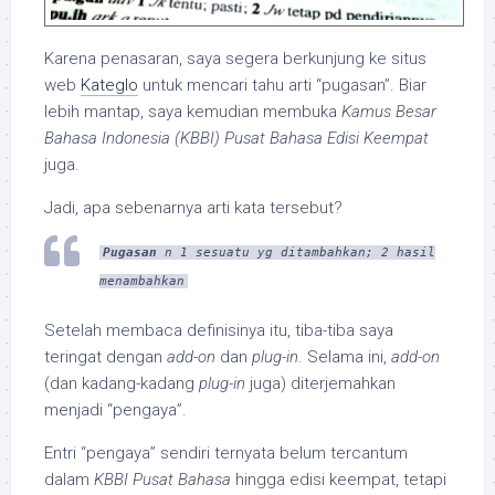
Karena penasaran, saya segera berkunjung ke situs
web
Kateglo
untuk mencari tahu arti “pugasan”. Biar
lebih mantap, saya kemudian membuka
Kamus Besar
Bahasa Indonesia (KBBI) Pusat Bahasa Edisi Keempat
juga.
Jadi, apa sebenarnya arti kata tersebut?
Pugasan
n
1 sesuatu yg ditambahkan; 2 hasil
menambahkan
Setelah membaca definisinya itu, tiba-tiba saya
teringat dengan
add-on
dan
plug-in
. Selama ini,
add-on
(dan kadang-kadang
plug-in
juga) diterjemahkan
menjadi “pengaya”.
Entri “pengaya” sendiri ternyata belum tercantum
dalam
KBBI Pusat Bahasa
hingga edisi keempat, tetapi