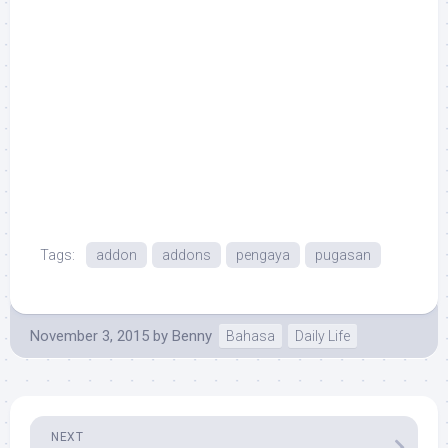
Tags:
addon
addons
pengaya
pugasan
November 3, 2015
by
Benny
Bahasa
Daily Life
NEXT