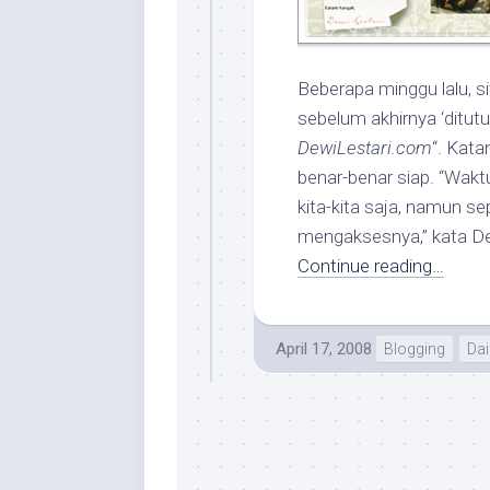
Beberapa minggu lalu, s
sebelum akhirnya ‘ditut
DewiLestari.com
“. Kata
benar-benar siap. “Wakt
kita-kita saja, namun se
mengaksesnya,” kata D
Continue reading…
April 17, 2008
Blogging
Dai