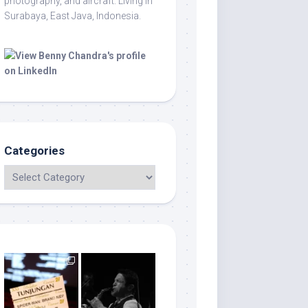
photography, and aircraft. Living in
Surabaya, East Java, Indonesia.
Categories