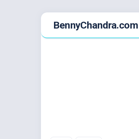
Skip
BennyChandra.com
to
content