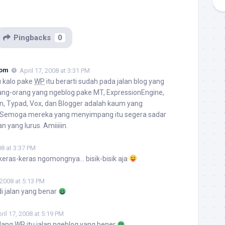
Pingbacks
0
Com
April 17, 2008 at 3:31 PM
u kalo pake
WP
itu berarti sudah pada jalan blog yang
rang-orang yang ngeblog pake MT, ExpressionEngine,
rn, Typad, Vox, dan Blogger adalah kaum yang
Semoga mereka yang menyimpang itu segera sadar
n yang lurus. Amiiiiin.
08 at 3:37 PM
an keras-keras ngomongnya… bisik-bisik aja
 2008 at 5:13 PM
i jalan yang benar
ril 17, 2008 at 5:19 PM
ilang
WP
itu jalan ngeblog yang bener