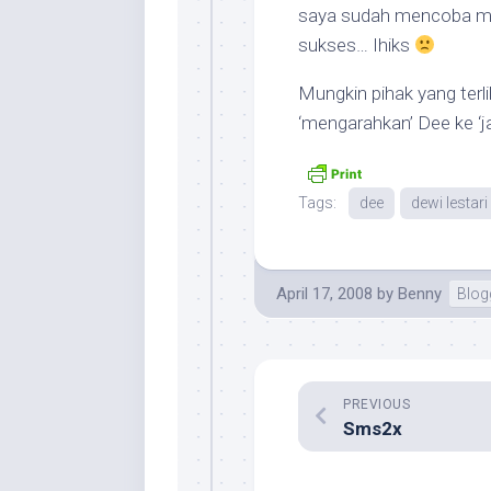
saya sudah mencoba m
sukses… Ihiks
Mungkin pihak yang terl
‘mengarahkan’ Dee ke ‘j
Tags:
dee
dewi lestari
April 17, 2008
by
Benny
Blog
PREVIOUS
Sms2x