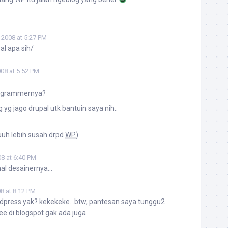
, 2008 at 5:27 PM
al apa sih/
008 at 5:52 PM
rogrammernya?
g yg jago drupal utk bantuin saya nih..
uh lebih susah drpd
WP
).
08 at 6:40 PM
nal desainernya…
08 at 8:12 PM
dpress yak? kekekeke…btw, pantesan saya tunggu2
ee di blogspot gak ada juga