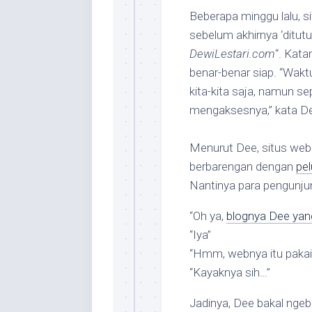
Beberapa minggu lalu, s
sebelum akhirnya ‘ditut
DewiLestari.com
“. Kata
benar-benar siap. “Wakt
kita-kita saja, namun se
mengaksesnya,” kata D
Menurut Dee, situs web 
berbarengan dengan
pe
Nantinya para pengunjung
“Oh ya,
blognya Dee yan
“Iya”
“Hmm, webnya itu pakai
“Kayaknya sih…”
Jadinya, Dee bakal ngeb