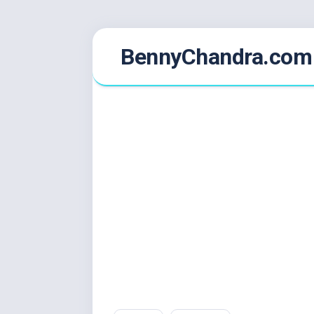
Skip
BennyChandra.com
to
content