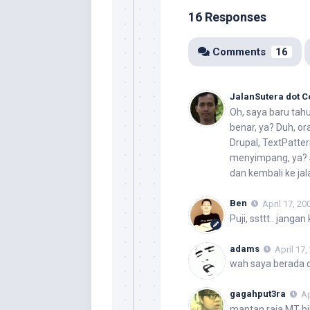
16 Responses
Comments
16
JalanSutera dot 
Oh, saya baru tah
benar, ya? Duh, o
Drupal, TextPatte
menyimpang, ya? 
dan kembali ke jala
Ben
April 17, 20
Puji, ssttt.. jang
adams
April 17,
wah saya berada d
gagahput3ra
Ap
mantan raja MT b