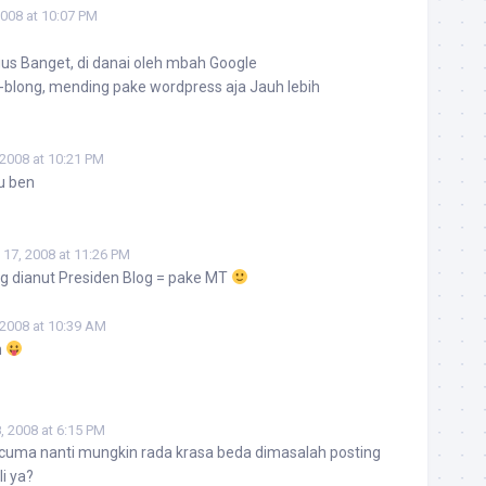
2008 at 10:07 PM
s Banget, di danai oleh mbah Google
e-blong, mending pake wordpress aja Jauh lebih
 2008 at 10:21 PM
u ben
l 17, 2008 at 11:26 PM
 yg dianut Presiden Blog = pake MT
, 2008 at 10:39 AM
h
8, 2008 at 6:15 PM
 cuma nanti mungkin rada krasa beda dimasalah posting
i ya?