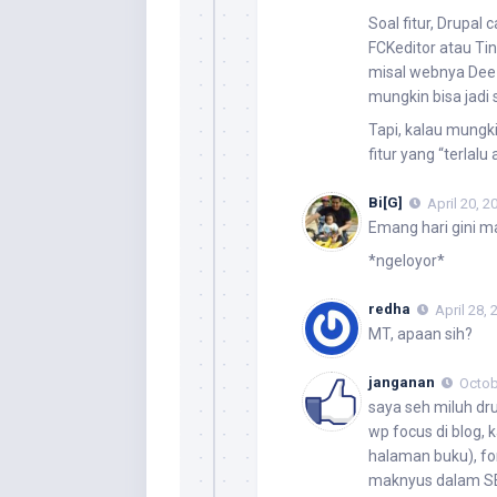
Soal fitur, Drupal 
FCKeditor atau Ti
misal webnya Dee 
mungkin bisa jadi
Tapi, kalau mungk
fitur yang “terlal
Bi[G]
April 20, 2
Emang hari gini m
*ngeloyor*
redha
April 28, 
MT, apaan sih?
janganan
Octob
saya seh miluh dru
wp focus di blog, 
halaman buku), for
maknyus dalam 