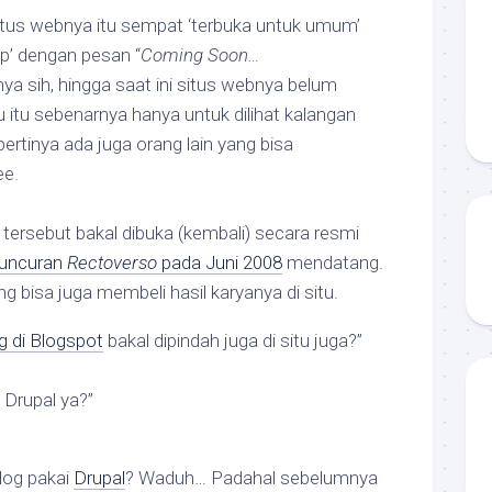
itus webnya itu sempat ‘terbuka untuk umum’
up’ dengan pesan “
Coming Soon…
nya sih, hingga saat ini situs webnya belum
u itu sebenarnya hanya untuk dilihat kalangan
pertinya ada juga orang lain yang bisa
ee.
tersebut bakal dibuka (kembali) secara resmi
luncuran
Rectoverso
pada Juni 2008
mendatang.
 bisa juga membeli hasil karyanya di situ.
g di Blogspot
bakal dipindah juga di situ juga?”
 Drupal ya?”
log pakai
Drupal
? Waduh… Padahal sebelumnya