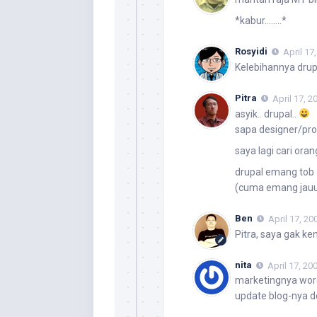
*kabur……..*
Rosyidi
April 17
Kelebihannya drup
Pitra
April 17, 2
asyik.. drupal..
sapa designer/p
saya lagi cari oran
drupal emang tob
(cuma emang jauu
Ben
April 17, 20
Pitra, saya gak ke
nita
April 17, 20
marketingnya wor
update blog-nya d