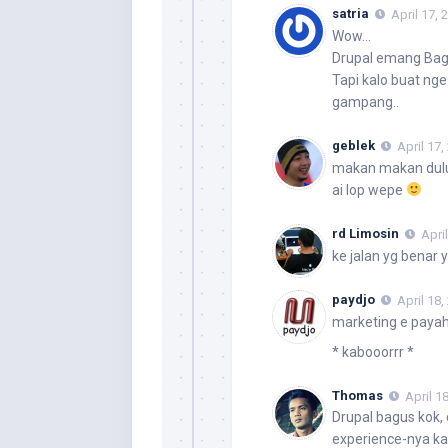
satria
April 17, 
Wow…
Drupal emang Bagu
Tapi kalo buat ng
gampang..
geblek
April 17,
makan makan dul
ai lop wepe
rd Limosin
Apri
ke jalan yg benar
paydjo
April 18
marketing e paya
* kabooorrr *
Thomas
April 1
Drupal bagus kok,
experience-nya kal