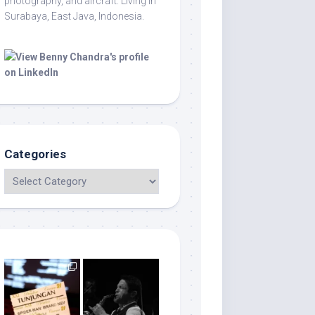
photography, and aircraft. Living in
Surabaya, East Java, Indonesia.
Categories