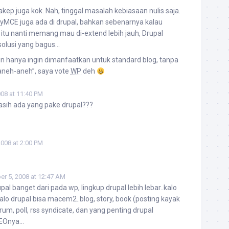
cakep juga kok. Nah, tinggal masalah kebiasaan nulis saja.
nyMCE juga ada di drupal, bahkan sebenarnya kalau
itu nanti memang mau di-extend lebih jauh, Drupal
 solusi yang bagus…
in hanya ingin dimanfaatkan untuk standard blog, tanpa
u aneh-aneh”, saya vote
WP
deh
008 at 11:40 PM
asih ada yang pake drupal???
2008 at 2:00 PM
er 5, 2008 at 12:47 AM
pal banget dari pada wp, lingkup drupal lebih lebar..kalo
kalo drupal bisa macem2..blog, story, book (posting kayak
um, poll, rss syndicate, dan yang penting drupal
SEOnya…