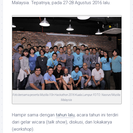
Malaysia. Tepatnya, pada 27-28 Agustus 2016 lalu.
Foto bersama peserta Mozilla l10n Hackathon 2016 Kuala Lumpur. FOTO: Nasrun/Mozilla
Malaysia
Hampir sama dengan
tahun lalu
, acara tahun ini terdiri
dari gelar wicara (
talk show
), diskusi, dan lokakarya
(
workshop
).