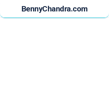
Skip
BennyChandra.com
to
content