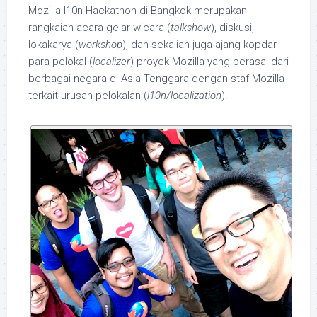
Mozilla l10n Hackathon di Bangkok merupakan
rangkaian acara gelar wicara (
talkshow
), diskusi,
lokakarya (
workshop
), dan sekalian juga ajang kopdar
para pelokal (
localizer
) proyek Mozilla yang berasal dari
berbagai negara di Asia Tenggara dengan staf Mozilla
terkait urusan pelokalan (
l10n/localization
).