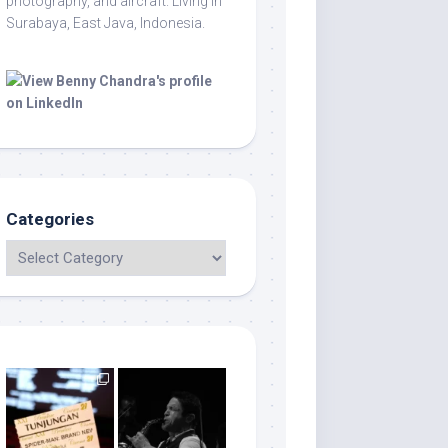
photography, and aircraft. Living in
Surabaya, East Java, Indonesia.
Categories