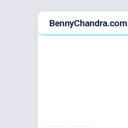
Skip
BennyChandra.com
to
content