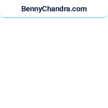
Skip
BennyChandra.com
to
content