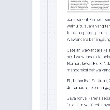
para penonton memberi 
waktu itu suara yang t
terputus-putus, pembica
Wawancara berlangsung 
Setelah wawancara kela
hasil wawancara tersebu
Namun,
lewat Plurk
,
Ndo
mengoreksi bahwa yang 
Eh, benar lho. Sabtu in
di iTempo, suplemen gay
Sayangnya, karena sedan
itu dalam versi cetakny