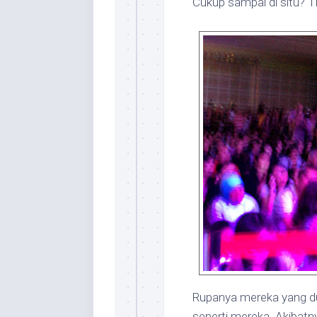
Cukup sampai di situ? T
Rupanya mereka yang dud
seperti mereka. Akibatnya