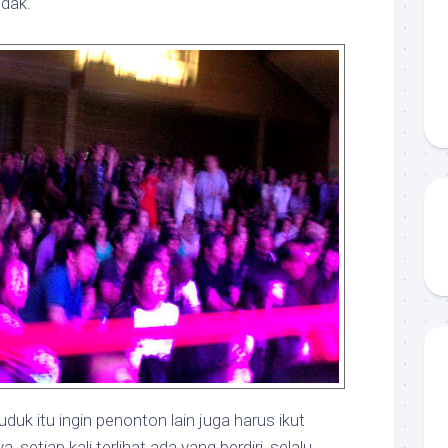
idak.
uk itu ingin penonton lain juga harus ikut
, setiap kali terlihat ada yang berdiri, selalu