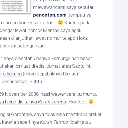
mewawancarai saya seputar
penonton.com
, tempatnya
nilai dan komentar itu tuh…
Karena pada
erdengar lewat nomor Mentari saya agak
raan dilanjutkan lewat nomor telepon lokal.
sekitar setengah jam.
r, saya diberitahu bahwa kemungkinan besar
t akan dimuat di edisi Jumat atau Sabtu ini.
ro kakung
(rekan sepabriknya Dimas)
benar adalah Sabtu.
i, 29 November 2008,
hasil wawancara itu muncul
a hidup digitalnya
Koran Tempo
. Horeee…
g di Gorontalo, saya tidak bisa membaca artikel
a, karena sepertinya
Koran Tempo
tidak (atau