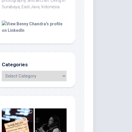
photography, and aircraft. Living in
Surabaya, East Java, Indonesia.
Categories