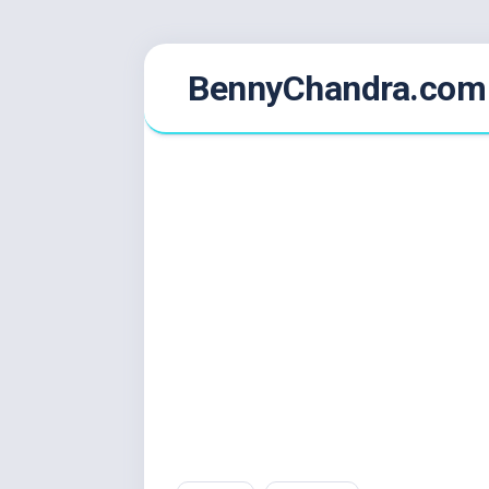
Skip
BennyChandra.com
to
content