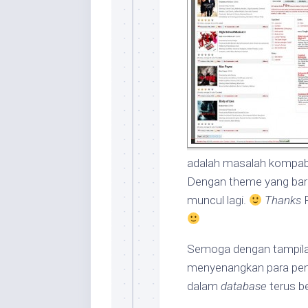
adalah masalah kompab
Dengan theme yang baru
muncul lagi.
Thanks
P
Semoga dengan tampila
menyenangkan para peno
dalam
database
terus b